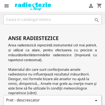
shopping_cart



ANSE RADIESTEZICE
Ansa radiestezică reprezintă instrumentul cel mai potrivit,
și utilizat ca atare, pentru efectuarea cu precizie a
măsurătorilor/determinărilor radiestezice (împreună cu
raportorul centesimal).
Materialul din care sunt confecţionate ansele
radiestezice nu influenţează rezultatul măsurătorii.
Desigur, nici formele bizare ale anselor nu ajută la
nimic, dimpotrivă... Ansele mai grele au inerţie mare şi
este bine să fie utilizate în condiţii meteorologice
neprielnice (vânt).
Pret - descrescator
