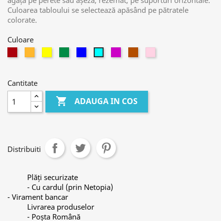
agăța pe perete sau așeza, rezemat, pe suporturi orizontale.
Culoarea tabloului se selectează apăsând pe pătratele
colorate.
Culoare
Rosu/Grena
Orange
Galben
Verde
Albastru
Violet
Maro
Roz
Bleu
Cantitate

ADAUGA IN COS
Distribuiti
Plăți securizate
- Cu cardul (prin Netopia)
- Virament bancar
Livrarea produselor
- Poșta Română